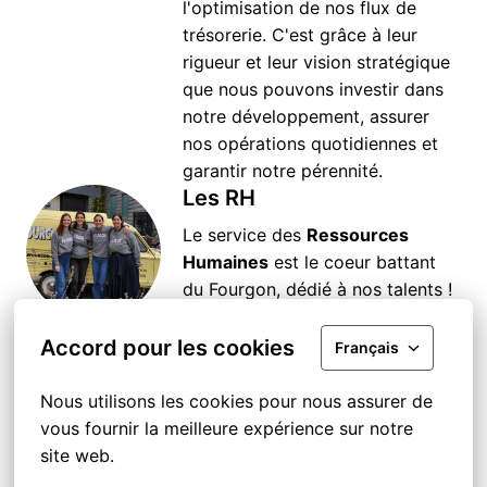
l'optimisation de nos flux de 
trésorerie. C'est grâce à leur 
rigueur et leur vision stratégique 
que nous pouvons investir dans 
notre développement, assurer 
nos opérations quotidiennes et 
garantir notre pérennité. 
Les RH
Le service des 
Ressources 
Humaines
 est le coeur battant 
du Fourgon, dédié à nos talents ! 
Nos équipes RH attirent les 
meilleurs profils, développent les 
Accord pour les cookies
Français
compétences de nos 
collaborateurs et veillent à leur 
Nous utilisons les cookies pour nous assurer de 
épanouissement au quotidien. De 
vous fournir la meilleure expérience sur notre 
l'intégration à la formation, en 
site web.
passant par la gestion des 