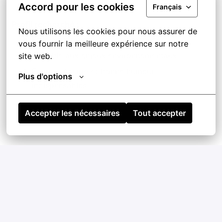
Accord pour les cookies
Français
Profil recherché :
Nous utilisons les cookies pour nous assurer de 
Étudiant(e) motivé(e) et dynamique
vous fournir la meilleure expérience sur notre 
Sensible aux enjeux environnementaux
site web.
Esprit d'équipe et bonne humeur
Plus d'options
indispensables
Accepter les nécessaires
Tout accepter
STAGE A POURVOIR DES QUE POSSIBLE
POSTE 35H PAR SEMAINE DU LUNDI AU VENDREDI