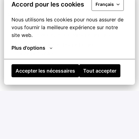
Accord pour les cookies
Français
Profil recherché :
Nous utilisons les cookies pour nous assurer de 
Étudiant(e) motivé(e) et dynamique
vous fournir la meilleure expérience sur notre 
Sensible aux enjeux environnementaux
site web.
Esprit d'équipe et bonne humeur
Plus d'options
indispensables
Accepter les nécessaires
Tout accepter
STAGE A POURVOIR DES QUE POSSIBLE
POSTE 35H PAR SEMAINE DU LUNDI AU VENDREDI