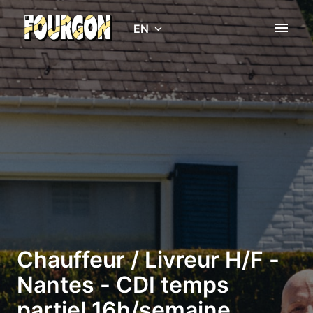
Skip
to
EN
Homepage
content
Chauffeur / Livreur H/F -
Nantes - CDI temps
partiel 16h/semaine