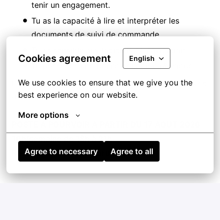
tenir un engagement.
Tu as la capacité à lire et interpréter les
documents de suivi de commande
Tu es sensible aux logiciels de navigation
Cookies agreement
English
Tu possèdes une bonne condition physique
We use cookies to ensure that we give you the 
Le poste est accessible aux débutants motivés avec
best experience on our website.
accompagnement.
More options
POSTE A POURVOIR A PARTIR DU 17 AOUT 2026
16h/semaine de 18h à 21h
Agree to necessary
Agree to all
Rémunération : 840€ brut mensuel
Postuler