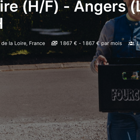
re (H/F) - Angers 
H
 de la Loire
,
France
1 867 € - 1 867 € par mois
L