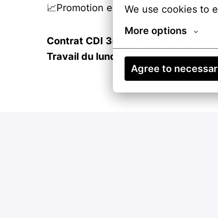
📈Promotion en interne: LE FOURGON
We use cookies to e
More options
Contrat CDI 35h - du Lundi au vendr
Travail du lundi au vendredi
Agree to necessa