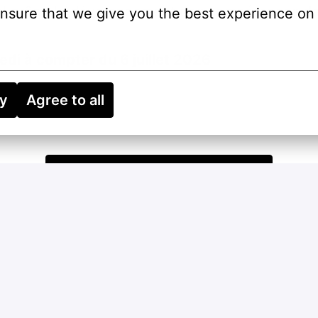
 prône le développement des compétences de 
nsure that we give you the best experience on 
edi à compter du 6 juillet 2026
ry
Agree to all
Postuler
ou
Apply with Indeed
indisponible
Mettre à jour les cookies