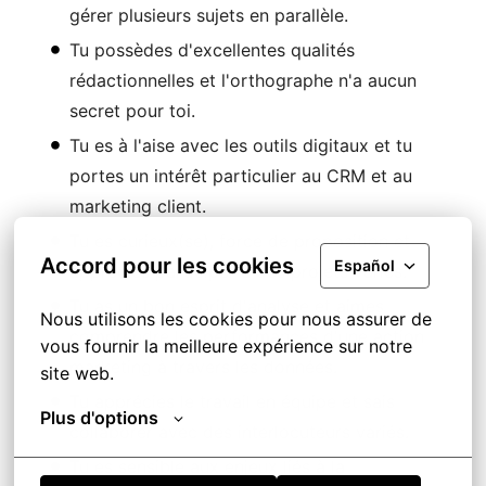
gérer plusieurs sujets en parallèle.
Tu possèdes d'excellentes qualités
rédactionnelles et l'orthographe n'a aucun
secret pour toi.
Tu es à l'aise avec les outils digitaux et tu
portes un intérêt particulier au CRM et au
marketing client.
Tu es curieux(se), force de proposition et
Accord pour les cookies
Español
apprécies participer à des projets variés.
Tu as un bon esprit d'analyse et aimes
Nous utilisons les cookies pour nous assurer de 
comprendre les performances d'une action
vous fournir la meilleure expérience sur notre 
marketing à travers les données.
site web.
Tu apprécies le travail en équipe et sais
Plus d'options
collaborer avec des interlocuteurs variés.
Tu es sensible aux enjeux liés à la