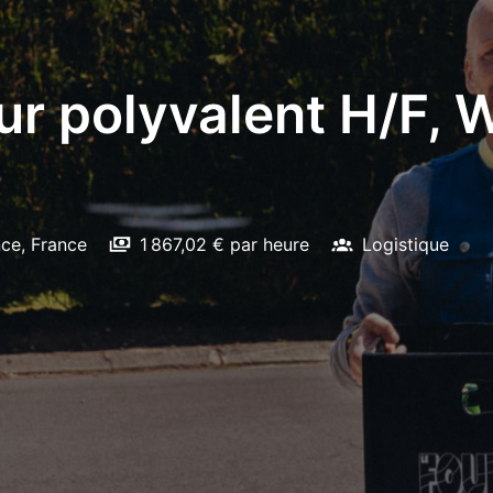
eur polyvalent H/F,
nce
,
France
1 867,02 € par heure
Logistique