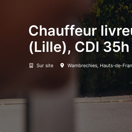
Chauffeur livr
(Lille), CDI 35h
Sur site
Wambrechies
,
Hauts-de-Fra