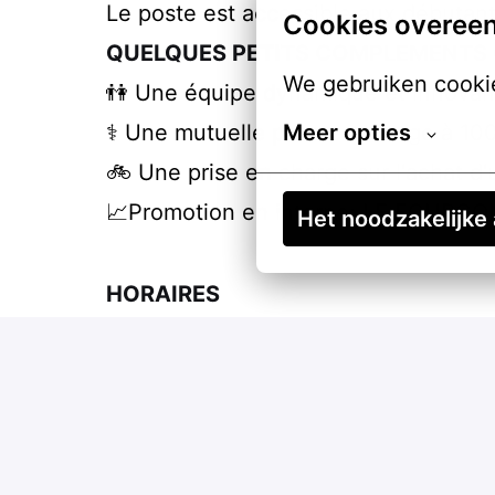
Le poste est accessible aux débuta
Cookies overee
QUELQUES PETITS COMPLEMENTS 
We gebruiken cookie
👫 Une équipe dynamique et innovan
⚕️ Une mutuelle prise en charge à 1
Meer opties
🚲 Une prise en charge sur l'achat d'u
📈Promotion en interne: LE FOURGON
Het noodzakelijke
HORAIRES
Travail du lundi au vendredi de 14h 