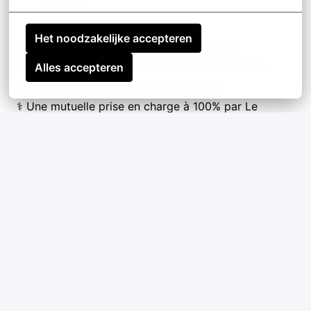
stocks.
Het noodzakelijke accepteren
QUELQUES PETITS COMPLEMENTS QUI
POURRAIENT TERMINER DE TE CONVAINCRE:
Alles accepteren
👫 Une équipe dynamique et innovante
⚕️ Une mutuelle prise en charge à 100% par Le
Fourgon
🚲 Une prise en charge sur l'achat d'un vélo, et son
utilisation 3x par semaine.
📈Promotion en interne: LE FOURGON prône le
développement des compétences de l'ensemble des
collaborateur
Postuler