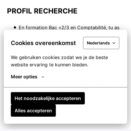
PROFIL RECHERCHE
En formation Bac +2/3 en Comptabilité, tu as
une bonne connaissance des techniques
Cookies overeenkomst
Nederlands
comptables et de la nomenclature comptable.
Sérieux(e) et organisé(e), tu sais faire preuve
We gebruiken cookies zodat we je de beste 
d'esprit d'initiative et d'autonomie dans ton
website ervaring te kunnen bieden.
travail.
Meer opties
Tu es rigoureux(e), et tu sais faire preuve
d'adaptabilité et de flexibilité. Tu es dynamique
et motivé, nous n'attendons plus que toi !
Het noodzakelijke accepteren
Alles accepteren