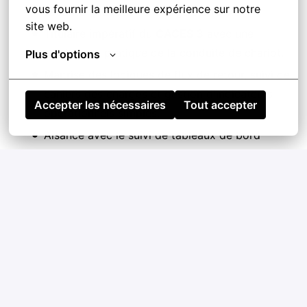
vous fournir la meilleure expérience sur notre 
sécurité (plaques de charge sur racks).
site web.
Titulaire impératif du
CACES 3
avec une
expérience pratique de la conduite de chariot.
Plus d'options
Maîtrise des logiques de flux de retour, suivi de
cahiers des charges et gestion d'indicateurs
Accepter les nécessaires
Tout accepter
opérationnels simples.
Aisance avec le suivi de tableaux de bord
(Excel/Google Sheets) et idéalement un outil
d'analyse de données (Metabase).
Vous aimez le terrain, vous êtes à l’écoute de
votre environnement et vous savez donner du
sens aux procédures auprès de vos collègues.
Autonome et organisé, vous savez gérer vos
stocks et vos priorités au quotidien de manière
autonome, dans le cadre fixé.