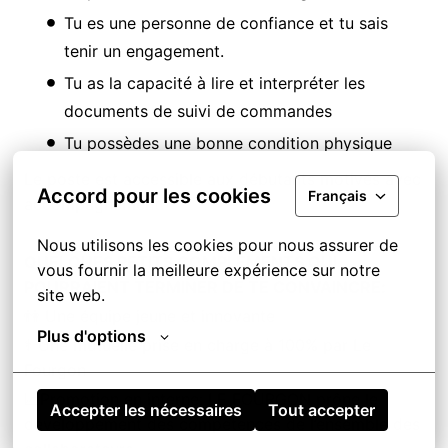
Tu es une personne de confiance et tu sais
tenir un engagement.
Tu as la capacité à lire et interpréter les
documents de suivi de commandes
Tu possèdes une bonne condition physique
Le poste est accessible aux débutants motivés avec
Accord pour les cookies
Français
accompagnement.
Nous utilisons les cookies pour nous assurer de 
QUELQUES PETITS COMPLEMENTS QUI
vous fournir la meilleure expérience sur notre 
POURRAIENT TERMINER DE TE CONVAINCRE:
site web.
👫 Une équipe jeune et innovante
Plus d'options
⚕️ Une mutuelle prise en charge à 100% par Le
Fourgon
📈Promotion en interne: LE FOURGON prône le
Accepter les nécessaires
Tout accepter
développement des compétences de l’ensemble des