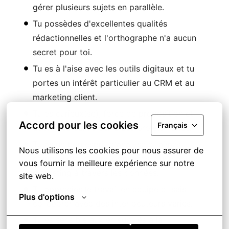
gérer plusieurs sujets en parallèle.
Tu possèdes d'excellentes qualités
rédactionnelles et l'orthographe n'a aucun
secret pour toi.
Tu es à l'aise avec les outils digitaux et tu
portes un intérêt particulier au CRM et au
marketing client.
Tu es curieux(se), force de proposition et
Accord pour les cookies
Français
apprécies participer à des projets variés.
Tu as un bon esprit d'analyse et aimes
Nous utilisons les cookies pour nous assurer de 
comprendre les performances d'une action
vous fournir la meilleure expérience sur notre 
marketing à travers les données.
site web.
Tu apprécies le travail en équipe et sais
Plus d'options
collaborer avec des interlocuteurs variés.
Tu es sensible aux enjeux liés à la